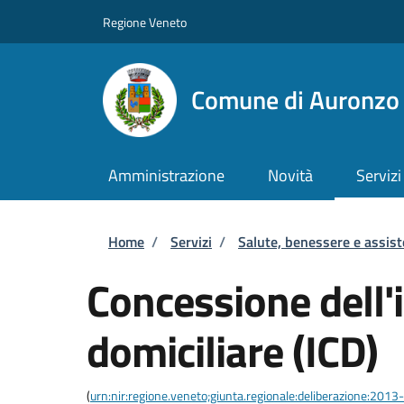
Salta al contenuto principale
Skip to footer content
Regione Veneto
Comune di Auronzo 
Amministrazione
Novità
Servizi
Briciole di pane
Home
/
Servizi
/
Salute, benessere e assis
Concessione dell'
domiciliare (ICD)
(
urn:nir:regione.veneto;giunta.regionale:deliberazione:201