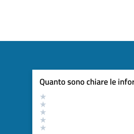
Quanto sono chiare le info
Valutazione
Valuta 5 stelle su 5
Valuta 4 stelle su 5
Valuta 3 stelle su 5
Valuta 2 stelle su 5
Valuta 1 stelle su 5