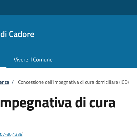
di Cadore
Vivere il Comune
tenza
/
Concessione dell'impegnativa di cura domiciliare (ICD)
impegnativa di cura
3-07-30;1338
)