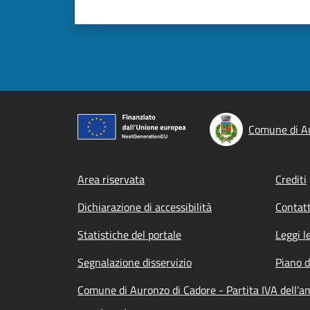
Comune di Au
Footer menu
Area riservata
Crediti
Dichiarazione di accessibilità
Contatt
Statistiche del portale
Leggi l
Segnalazione disservizio
Piano d
Comune di Auronzo di Cadore - Partita IVA dell'