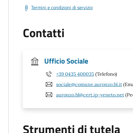
Termini e condizioni di servizio
Contatti
Ufficio Sociale
+39 0435 400035
(Telefono)
sociale@comune.auronzo.bl.it
(Ema
auronzo.bl@cert.ip-veneto.net
(Pe
Strumenti di tutela