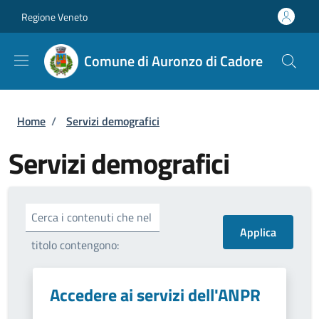
Salta al contenuto principale
Skip to footer content
Regione Veneto
Comune di Auronzo di Cadore
Briciole di pane
Home
/
Servizi demografici
Servizi demografici
Cerca i contenuti che nel
titolo contengono:
Accedere ai servizi dell'ANPR