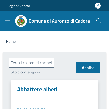
Salta al contenuto principale
Skip to footer content
Regione Veneto
Comune di Auronzo di Cadore
Briciole di pane
Home
Cerca i contenuti che nel
titolo contengono:
Abbattere alberi