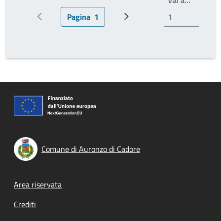
Pagina
1
Pagina precedente
Pagina attuale
Prossima pagina
Comune di Auronzo di Cadore
Footer menu
Area riservata
Crediti