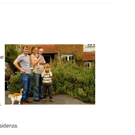
ue
a
sidenza.