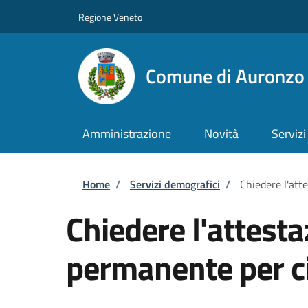
Salta al contenuto principale
Skip to footer content
Regione Veneto
Comune di Auronzo 
Amministrazione
Novità
Servizi
Briciole di pane
Home
/
Servizi demografici
/
Chiedere l'att
Chiedere l'attest
permanente per ci