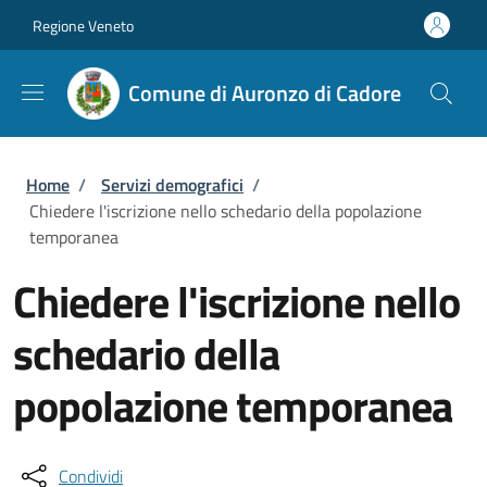
Salta al contenuto principale
Skip to footer content
Regione Veneto
Comune di Auronzo di Cadore
Briciole di pane
Home
/
Servizi demografici
/
Chiedere l'iscrizione nello schedario della popolazione
temporanea
Chiedere l'iscrizione nello
schedario della
popolazione temporanea
Condividi