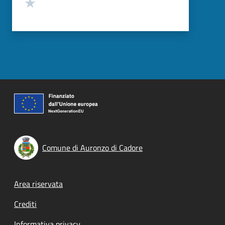
Valuta 1 stelle su 5
Comune di Auronzo di Cadore
Footer menu
Area riservata
Crediti
Informativa privacy