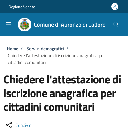
Salta al contenuto principale
Skip to footer content
Regione Veneto
Comune di Auronzo di Cadore
Briciole di pane
Home
/
Servizi demografici
/
Chiedere l'attestazione di iscrizione anagrafica per
cittadini comunitari
Chiedere l'attestazione di
iscrizione anagrafica per
cittadini comunitari
Condividi