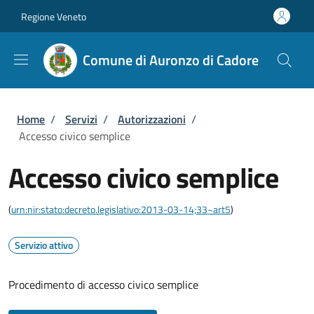
Salta al contenuto principale
Skip to footer content
Regione Veneto
Comune di Auronzo di Cadore
Briciole di pane
Home
/
Servizi
/
Autorizzazioni
/
Accesso civico semplice
Accesso civico semplice
(
urn:nir:stato:decreto.legislativo:2013-03-14;33~art5
)
Servizio attivo
Procedimento di accesso civico semplice