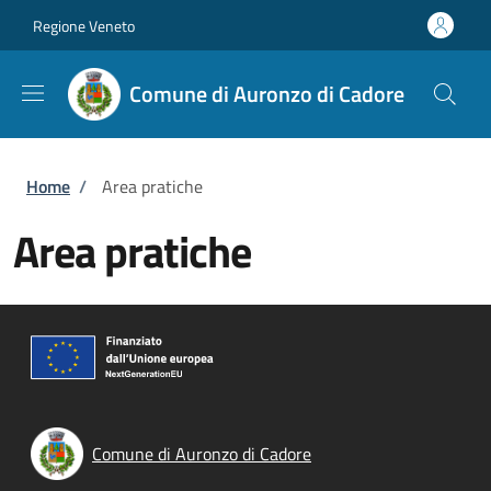
Salta al contenuto principale
Skip to footer content
Regione Veneto
Comune di Auronzo di Cadore
Briciole di pane
Home
/
Area pratiche
Area pratiche
Comune di Auronzo di Cadore