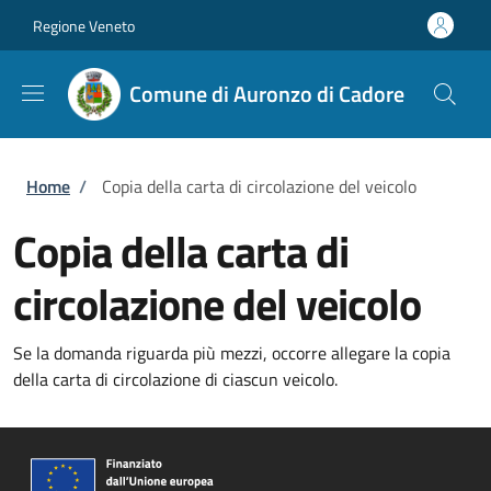
Salta al contenuto principale
Skip to footer content
Regione Veneto
Comune di Auronzo di Cadore
Briciole di pane
Home
/
Copia della carta di circolazione del veicolo
Copia della carta di
circolazione del veicolo
Se la domanda riguarda più mezzi, occorre allegare la copia
della carta di circolazione di ciascun veicolo.