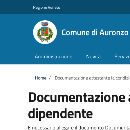
Salta al contenuto principale
Skip to footer content
Regione Veneto
Comune di Auronzo 
Amministrazione
Novità
Servizi
Briciole di pane
Home
/
Documentazione attestante la condizi
Documentazione at
dipendente
È necessario allegare il documento Documentazi