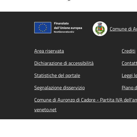
Comune di Au
Footer menu
Area riservata
Crediti
Dichiarazione di accessibilità
Contatt
Statistiche del portale
Leggi l
Segnalazione disservizio
Piano d
Comune di Auronzo di Cadore - Partita IVA dell'
veneto.net