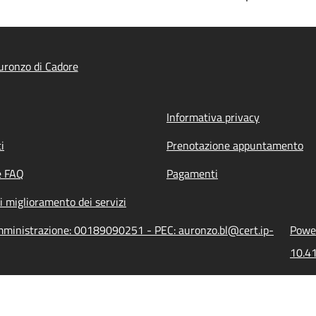
ronzo di Cadore
Informativa privacy
i
Prenotazione appuntamento
e FAQ
Pagamenti
i miglioramento dei servizi
amministrazione: 00189090251 - PEC: auronzo.bl@cert.ip-
Power
10.41