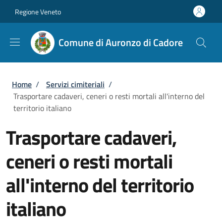
Salta al contenuto principale
Skip to footer content
Regione Veneto
Comune di Auronzo di Cadore
Briciole di pane
Home
/
Servizi cimiteriali
/
Trasportare cadaveri, ceneri o resti mortali all'interno del
territorio italiano
Trasportare cadaveri,
ceneri o resti mortali
all'interno del territorio
italiano