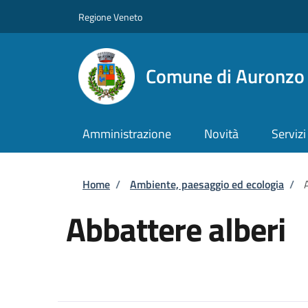
Salta al contenuto principale
Skip to footer content
Regione Veneto
Comune di Auronzo 
Amministrazione
Novità
Servizi
Briciole di pane
Home
/
Ambiente, paesaggio ed ecologia
/
Abbattere alberi