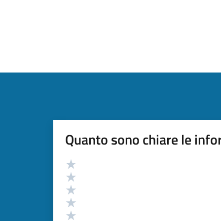
Quanto sono chiare le info
Valutazione
Valuta 5 stelle su 5
Valuta 4 stelle su 5
Valuta 3 stelle su 5
Valuta 2 stelle su 5
Valuta 1 stelle su 5