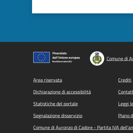
Comune di Au
Footer menu
Area riservata
Crediti
Dichiarazione di accessibilità
Contatt
Statistiche del portale
Leggi l
Segnalazione disservizio
Piano d
Comune di Auronzo di Cadore - Partita IVA dell'