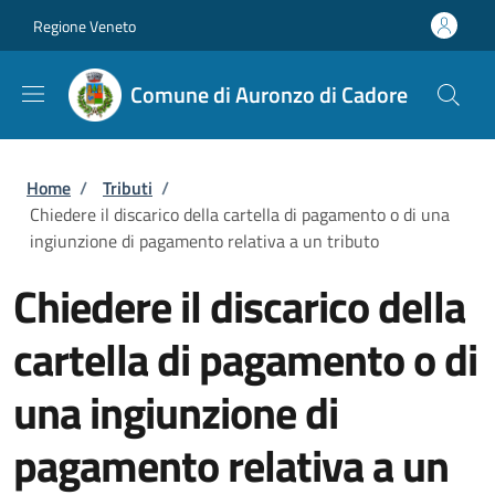
Salta al contenuto principale
Skip to footer content
Regione Veneto
Comune di Auronzo di Cadore
Briciole di pane
Home
/
Tributi
/
Chiedere il discarico della cartella di pagamento o di una
ingiunzione di pagamento relativa a un tributo
Chiedere il discarico della
cartella di pagamento o di
una ingiunzione di
pagamento relativa a un