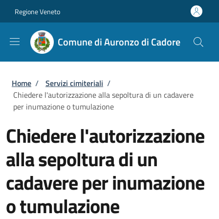
Salta al contenuto principale
Skip to footer content
Regione Veneto
Comune di Auronzo di Cadore
Briciole di pane
Home
/
Servizi cimiteriali
/
Chiedere l'autorizzazione alla sepoltura di un cadavere
per inumazione o tumulazione
Chiedere l'autorizzazione
alla sepoltura di un
cadavere per inumazione
o tumulazione