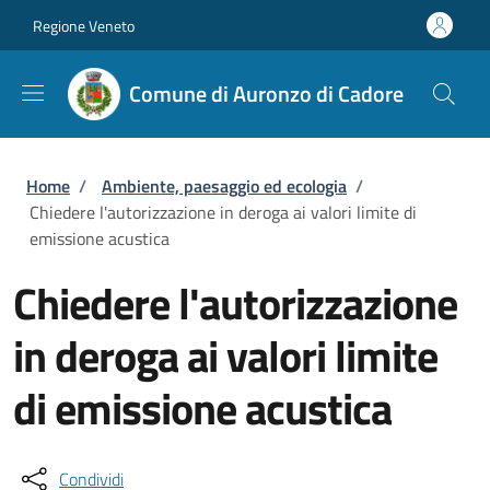
Salta al contenuto principale
Skip to footer content
Regione Veneto
Comune di Auronzo di Cadore
Briciole di pane
Home
/
Ambiente, paesaggio ed ecologia
/
Chiedere l'autorizzazione in deroga ai valori limite di
emissione acustica
Chiedere l'autorizzazione
in deroga ai valori limite
di emissione acustica
Condividi