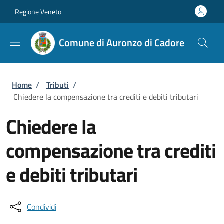
Salta al contenuto principale
Skip to footer content
Regione Veneto
Comune di Auronzo di Cadore
Briciole di pane
Home
/
Tributi
/
Chiedere la compensazione tra crediti e debiti tributari
Chiedere la
compensazione tra crediti
e debiti tributari
Condividi