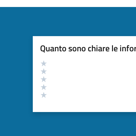
Quanto sono chiare le info
Valutazione
Valuta 5 stelle su 5
Valuta 4 stelle su 5
Valuta 3 stelle su 5
Valuta 2 stelle su 5
Valuta 1 stelle su 5