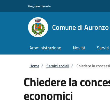
Salta al contenuto principale
Skip to footer content
Regione Veneto
Comune di Auronzo 
Amministrazione
Novità
Servizi
Briciole di pane
Home
/
Servizi sociali
/
Chiedere la concess
Chiedere la conce
economici