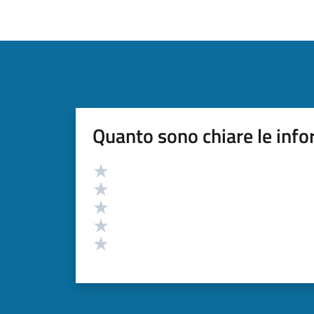
Quanto sono chiare le info
Valutazione
Valuta 5 stelle su 5
Valuta 4 stelle su 5
Valuta 3 stelle su 5
Valuta 2 stelle su 5
Valuta 1 stelle su 5