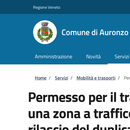
Salta al contenuto principale
Skip to footer content
Regione Veneto
Comune di Auronzo 
Amministrazione
Novità
Servizi
Briciole di pane
Home
/
Servizi
/
Mobilità e trasporti
/
Per
Permesso per il tr
una zona a traffic
rilascio del dupli