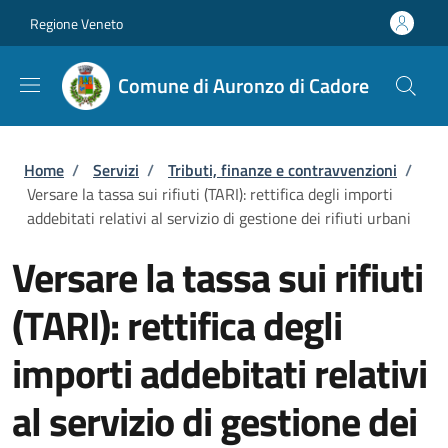
Salta al contenuto principale
Skip to footer content
Regione Veneto
Comune di Auronzo di Cadore
Briciole di pane
Home
/
Servizi
/
Tributi, finanze e contravvenzioni
/
Versare la tassa sui rifiuti (TARI): rettifica degli importi
addebitati relativi al servizio di gestione dei rifiuti urbani
Versare la tassa sui rifiuti
(TARI): rettifica degli
importi addebitati relativi
al servizio di gestione dei