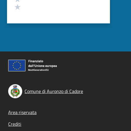
Valuta 1 stelle su 5
Comune di Auronzo di Cadore
Footer menu
Area riservata
Crediti