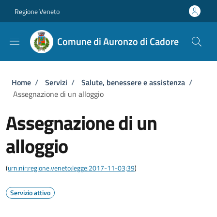
Salta al contenuto principale
Skip to footer content
Regione Veneto
Comune di Auronzo di Cadore
Briciole di pane
Home
/
Servizi
/
Salute, benessere e assistenza
/
Assegnazione di un alloggio
Assegnazione di un
alloggio
(
urn:nir:regione.veneto:legge:2017-11-03;39
)
Servizio attivo