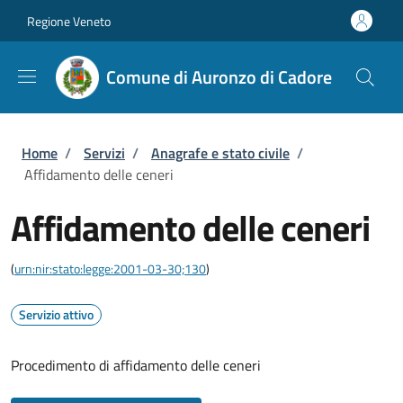
Salta al contenuto principale
Skip to footer content
Regione Veneto
Comune di Auronzo di Cadore
Briciole di pane
Home
/
Servizi
/
Anagrafe e stato civile
/
Affidamento delle ceneri
Affidamento delle ceneri
(
urn:nir:stato:legge:2001-03-30;130
)
Servizio attivo
Procedimento di affidamento delle ceneri