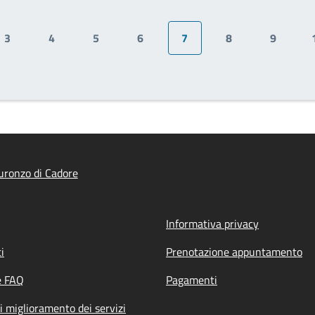
3
4
5
6
7
8
9
Pagina
Pagina
Pagina
Pagina
Pagina attuale
Pagina
Pagina
ronzo di Cadore
Informativa privacy
i
Prenotazione appuntamento
e FAQ
Pagamenti
i miglioramento dei servizi