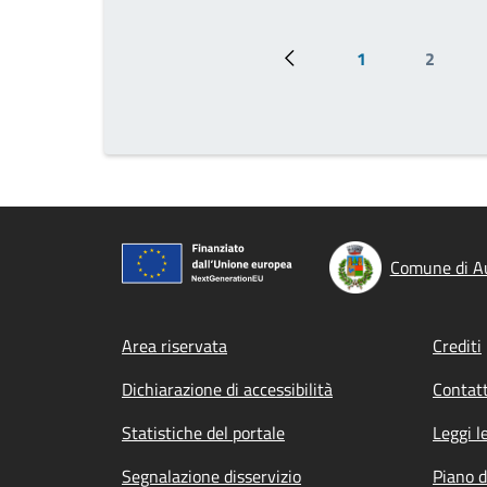
1
2
Pagina precedente
Prima pagina
Pagina
Comune di Au
Footer menu
Area riservata
Crediti
Dichiarazione di accessibilità
Contatt
Statistiche del portale
Leggi l
Segnalazione disservizio
Piano d