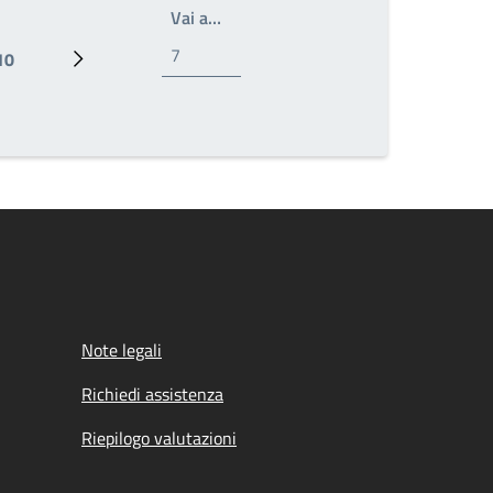
Write the page number you want to 
Vai a…
10
Pagina
Prossima pagina
Note legali
Richiedi assistenza
Riepilogo valutazioni