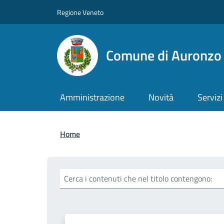
Salta al contenuto principale
Skip to footer content
Regione Veneto
Comune di Auronzo 
Amministrazione
Novità
Servizi
Briciole di pane
Home
Cerca i contenuti che nel titolo contengono: